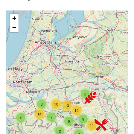
+
−
2
3
10
13
15
14
7
4
9
6
11
2
9