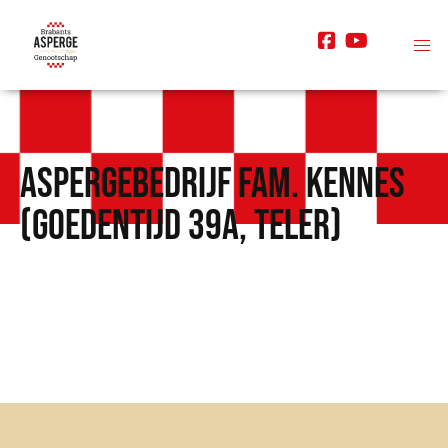
Aspergebedrijf Fam. Kennes
(Goedentijd 39a, Teler)