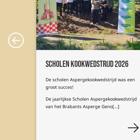
Scholen kookwedstrijd 2026
De scholen Aspergekookwedstrijd was een
p (BAG)
groot succes!
ezond
De jaarlijkse Scholen Aspergekookwedstrijd
oe. Dat
van het Brabants Asperge Geno[...]
 mag