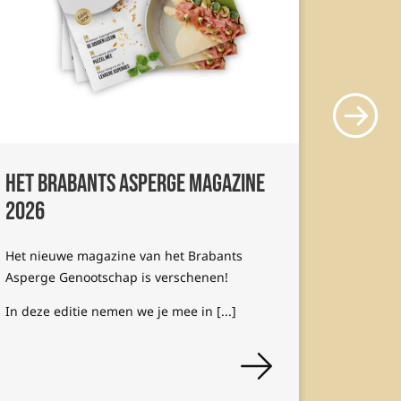
Het Brabants Asperge Magazine
Het op
2026
Voor het 
maandag 1
Het nieuwe magazine van het Brabants
in Son en
Asperge Genootschap is verschenen!
wordt het
In deze editie nemen we je mee in [...]