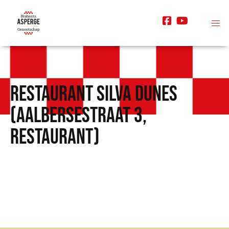
Restaurant Silva Dunes
(Aalbersestraat 3,
Restaurant)