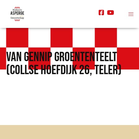
van Gennip Groententeelt
(Collse Hoefdijk 26, Teler)