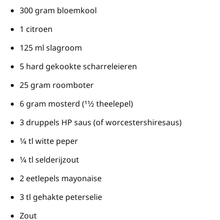
300 gram bloemkool
1 citroen
125 ml slagroom
5 hard gekookte scharreleieren
25 gram roomboter
6 gram mosterd (11⁄2 theelepel)
3 druppels HP saus (of worcestershiresaus)
1⁄4 tl witte peper
1⁄4 tl selderijzout
2 eetlepels mayonaise
3 tl gehakte peterselie
Zout