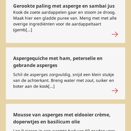
Gerookte paling met asperge en sambai jus
Kook de zoete aardappelen gaar en stoom ze droog.
Maak hier een gladde puree van. Meng met met alle
overige ingrediënten voor de aardappeltaart
(gemb[...]
Aspergequiche met ham, peterselie en
gebrande asperges
Schil de asperges zorgvuldig, snijd een klein stukje
van de achterkant. Breng water met zout, suiker en
boter aan de kook[...]
Mousse van asperges met eidooier crème,
doperwtjes en basilicum olie
Leg 9 eieren in een warmte bad van 60 graden voor