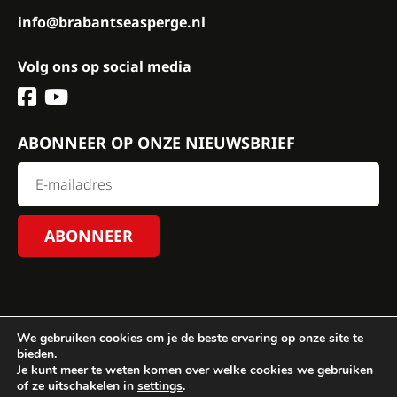
info@brabantseasperge.nl
Volg ons op social media
ABONNEER OP ONZE NIEUWSBRIEF
We gebruiken cookies om je de beste ervaring op onze site te
bieden.
Je kunt meer te weten komen over welke cookies we gebruiken
© 2024 Brabantse Asperge Genootschap.
Algemene
of ze uitschakelen in
settings
.