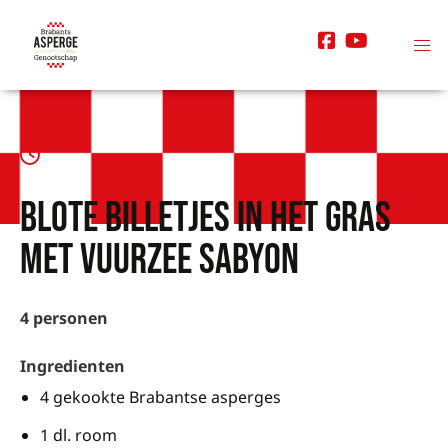
Blote billetjes in het gras
met vuurzee sabyon
4 personen
Ingredienten
4 gekookte Brabantse asperges
1 dl. room