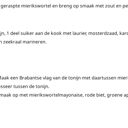
geraspte mierikswortel en breng op smaak met zout en pe
ijn, 1 deel suiker aan de kook met laurier, mosterdzaad, ka
en zeekraal marineren.
Maak een Brabantse vlag van de tonijn met daartussen mie
sseer tussen de tonijn.
maak op met mierikswortelmayonaise, rode biet, groene app