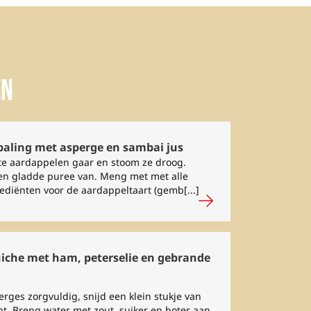
en
paling met asperge en sambai jus
te aardappelen gaar en stoom ze droog.
en gladde puree van. Meng met met alle
ediënten voor de aardappeltaart (gemb[...]
iche met ham, peterselie en gebrande
erges zorgvuldig, snijd een klein stukje van
t. Breng water met zout, suiker en boter aan