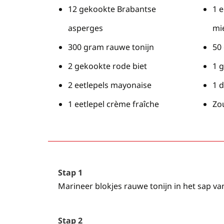
12 gekookte Brabantse
1 e
asperges
mi
300 gram rauwe tonijn
50
2 gekookte rode biet
1 
2 eetlepels mayonaise
1 d
1 eetlepel crème fraîche
Zo
Stap 1
Marineer blokjes rauwe tonijn in het sap van
Stap 2