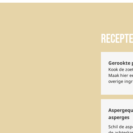
Recept
Gerookte 
Kook de zoe
Maak hier e
overige ingr
Aspergequ
asperges
Schil de asp
de achterkan