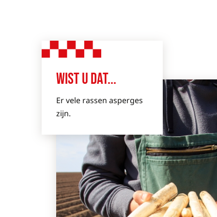
WIST U DAT...
Er vele rassen asperges
zijn.