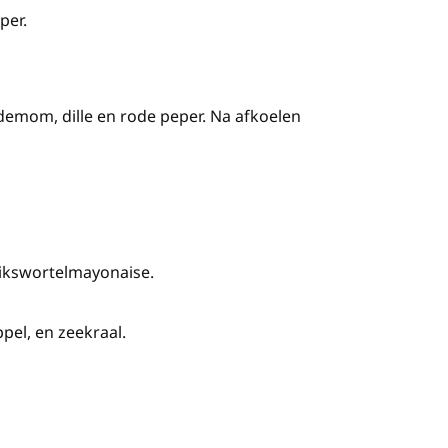
per.
rdemom, dille en rode peper. Na afkoelen
rikswortelmayonaise.
el, en zeekraal.