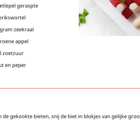
etlepel geraspte
erikswortel
 gram zeekraal
groene appel
l zoetzuur
ut en peper
 de gekookte bieten, snij de biet in blokjes van gelijke groo