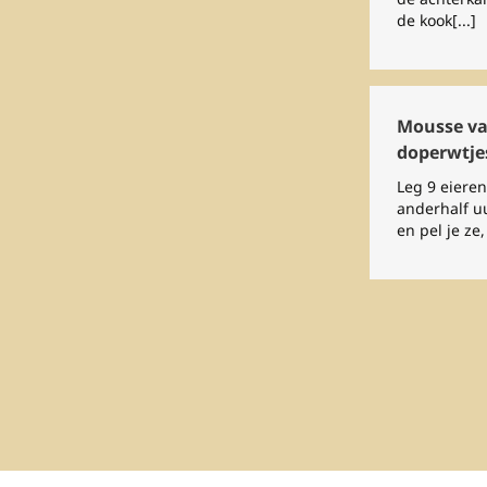
de kook[...]
Mousse va
doperwtjes
Leg 9 eiere
anderhalf uu
en pel je ze, 