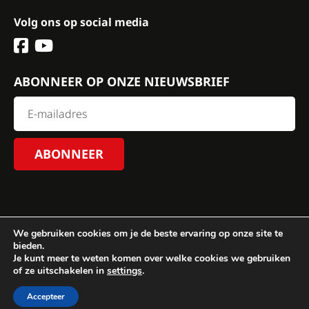
Volg ons op social media
ABONNEER OP ONZE NIEUWSBRIEF
We gebruiken cookies om je de beste ervaring op onze site te
bieden.
Je kunt meer te weten komen over welke cookies we gebruiken
© 2024 Brabantse Asperge Genootschap.
Algemene
of ze uitschakelen in
settings
.
voorwaarden
-
Disclaimer
-
Privacy policy
| Made with ♥
by
Maerschalk
Accepteer