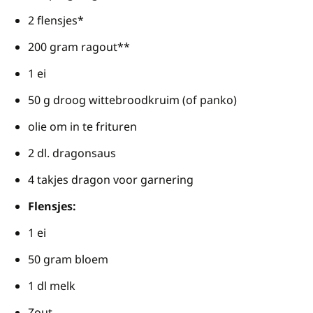
2 flensjes*
200 gram ragout**
1 ei
50 g droog wittebroodkruim (of panko)
olie om in te frituren
2 dl. dragonsaus
4 takjes dragon voor garnering
Flensjes:
1 ei
50 gram bloem
1 dl melk
Zout