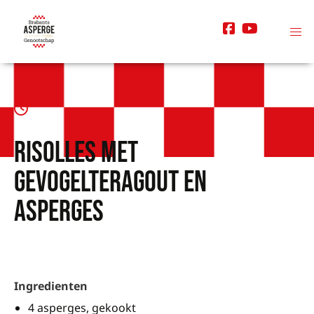
Risolles met
gevogelteragout en
asperges
Ingredienten
4 asperges, gekookt